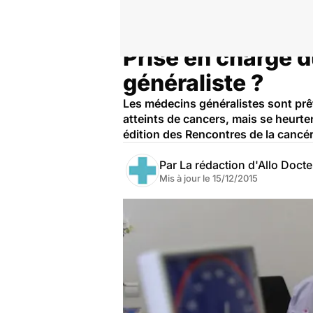
Prise en charge d
Accueil
Santé
généraliste ?
Les médecins généralistes sont prêts
atteints de cancers, mais se heurte
édition des Rencontres de la cancér
Par
La rédaction d'Allo Doct
Mis à jour le
15/12/2015