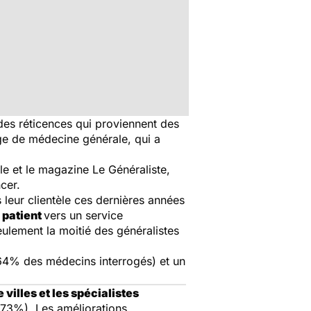
 des réticences qui proviennent des
ge de médecine générale, qui a
le et le magazine
Le Généraliste
,
cer.
leur clientèle ces dernières années
u patient
vers un service
ulement la moitié des généralistes
 (64% des médecins interrogés) et un
illes et les spécialistes
 (73%). Les améliorations