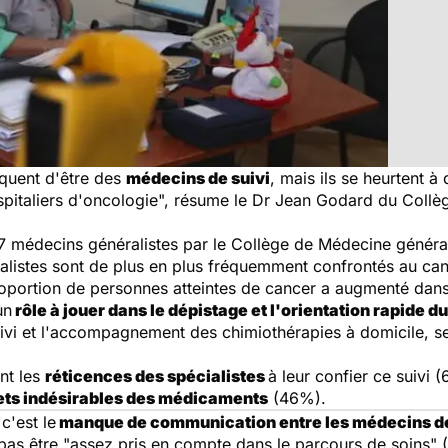
quent d'être des
médecins de suivi
, mais ils se heurtent à
spitaliers d'oncologie", résume le Dr Jean Godard du Collè
7 médecins généralistes par le Collège de Médecine généra
alistes sont de plus en plus fréquemment confrontés au can
oportion de personnes atteintes de cancer a augmenté dans 
un
rôle à jouer dans le dépistage et l'orientation rapide d
uivi et l'accompagnement des chimiothérapies à domicile, se
ent les
réticences des spécialistes
à leur confier ce suivi
fets indésirables des médicaments
(46%).
c'est le
manque de communication entre les médecins de v
 pas être "assez pris en compte dans le parcours de soins"