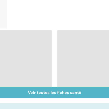
Voir toutes les fiches santé
Inflammation des
Suicide : prévenir le
amygdales : que faire
passage à l'acte
en cas d'angine ?