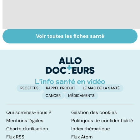
Voir toutes les fiches santé
Tout savoir sur
Inflammation des
Su
les infections
amygdales : que
le
pulmonaires
faire en cas
l'
d'angine ?
RECETTES
RAPPEL PRODUIT
LE MAG DE LA SANTÉ
CANCER
MÉDICAMENTS
Qui sommes-nous ?
Gestion des cookies
Mentions légales
Politiques de confidentialité
Charte d'utilisation
Index thématique
Flux RSS
Flux Atom