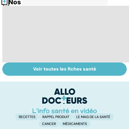
Nos fiches santé
Voir toutes les fiches santé
Tout savoir sur
Inflammation des
Su
les infections
amygdales : que
le
pulmonaires
faire en cas
l'
d'angine ?
RECETTES
RAPPEL PRODUIT
LE MAG DE LA SANTÉ
CANCER
MÉDICAMENTS