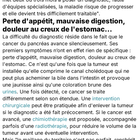
d'équipes spécialisées, la maladie risque de progresser
et elle devient très difficilement traitable"
.
Perte d'appétit, mauvaise digestion,
douleur au creux de l'estomac...
La difficulté du diagnostic réside dans le fait que le
cancer du pancréas avance silencieusement. Ses
premiers symptômes n’ont en effet rien de spécifique :
perte d’appétit, mauvaise digestion, douleur au creux de
l'estomac. Ce n'est qu'une fois que la tumeur est
installée qu'elle comprime le canal cholédoque qui ne
peut plus acheminer la bile dans l'intestin et provoque
une jaunisse ainsi qu'une coloration brune des
urines
. Une fois détecté, ce cancer se traite
différemment selon son étendue. Une
intervention
chirurgicale
peut être pratiquée afin d'enlever la tumeur
si le diagnostic a été fait précocement. Si le cancer est
avancé, une
chimiothérapie
est proposée, accompagnée
parfois d'une
radiothérapie
, pour réduire le volume de la
tumeur avant une éventuelle intervention.
Mais
"le maillage du territoire n'est pas parfait,
renchérit