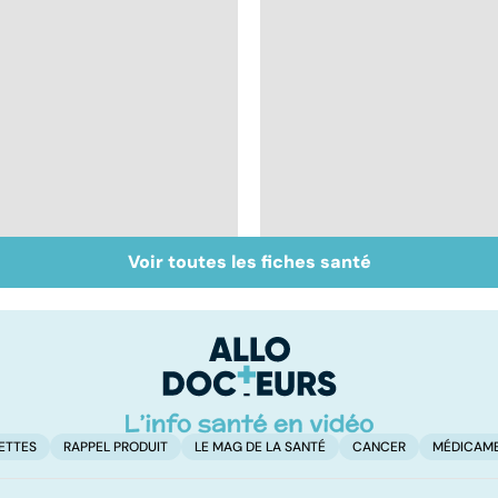
Voir toutes les fiches santé
Mieux dépister la
Le système
DMLA
immunitaire : les
défenses de
l'organisme
ETTES
RAPPEL PRODUIT
LE MAG DE LA SANTÉ
CANCER
MÉDICAM