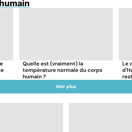
 humain
re
Quelle est (vraiment) la
Le 
le
température normale du corps
d'H
humain ?
res
Voir plus