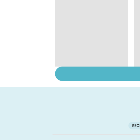
La main, un outil utile
mais fragile
REC