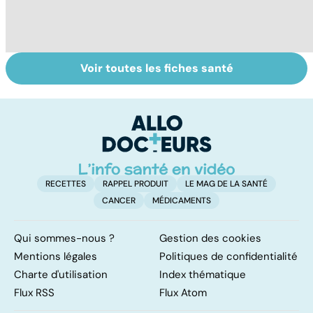
Voir toutes les fiches santé
La tuberculose
Tout savoir sur
I
pulmonaire
les infections
a
pulmonaires
fa
d'
RECETTES
RAPPEL PRODUIT
LE MAG DE LA SANTÉ
CANCER
MÉDICAMENTS
Qui sommes-nous ?
Gestion des cookies
Mentions légales
Politiques de confidentialité
Charte d'utilisation
Index thématique
Flux RSS
Flux Atom