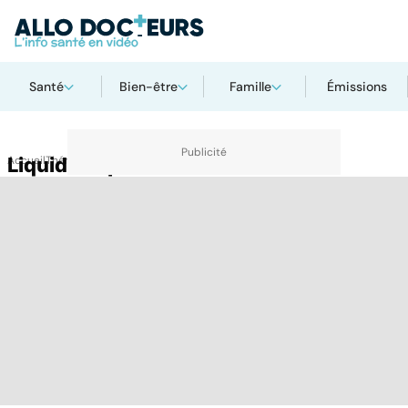
Santé
Bien-être
Famille
Émissions
Accueil
Liquide céphalo-rachidien
Thématiques