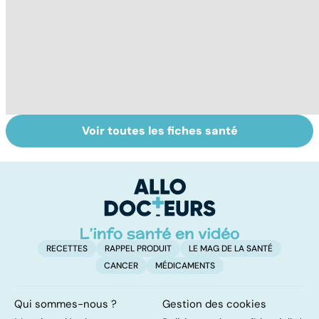
Voir toutes les fiches santé
Intoxications
La salmonelle,
To
alimentaires :
souvent à
le
menaces dans
l'origine des
p
nos assiettes !
gastro-entérites
RECETTES
RAPPEL PRODUIT
LE MAG DE LA SANTÉ
CANCER
MÉDICAMENTS
Qui sommes-nous ?
Gestion des cookies