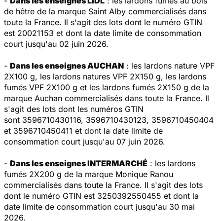
-
Dans les enseignes LIDL
: les lardons fumés au bois
de hêtre de la marque Saint Alby commercialisés dans
toute la France. Il s'agit des lots dont le numéro GTIN
est 20021153 et dont la date limite de consommation
court jusqu'au 02 juin 2026.
-
Dans les enseignes AUCHAN
: les lardons nature VPF
2X100 g, les lardons natures VPF 2X150 g, les lardons
fumés VPF 2X100 g et les lardons fumés 2X150 g de la
marque Auchan commercialisés dans toute la France. Il
s'agit des lots dont les numéros GTIN
sont 3596710430116, 3596710430123, 3596710450404
et 3596710450411 et dont la date limite de
consommation court jusqu'au 07 juin 2026.
-
Dans les enseignes INTERMARCHÉ
: les lardons
fumés 2X200 g de la marque Monique Ranou
commercialisés dans toute la France. Il s'agit des lots
dont le numéro GTIN est 3250392550455 et dont la
date limite de consommation court jusqu'au 30 mai
2026.