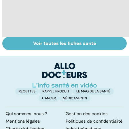
Voir toutes les fiches santé
La tuberculose
Le paludisme, un
To
pulmonaire
fléau planétaire
le
p
RECETTES
RAPPEL PRODUIT
LE MAG DE LA SANTÉ
CANCER
MÉDICAMENTS
Qui sommes-nous ?
Gestion des cookies
Mentions légales
Politiques de confidentialité
Charte d'utilisation
Index thématique