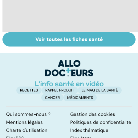
Voir toutes les fiches santé
Tout savoir sur
Inflammation des
Su
les infections
amygdales : que
le
pulmonaires
faire en cas
l'
d'angine ?
RECETTES
RAPPEL PRODUIT
LE MAG DE LA SANTÉ
CANCER
MÉDICAMENTS
Qui sommes-nous ?
Gestion des cookies
Mentions légales
Politiques de confidentialité
Charte d'utilisation
Index thématique