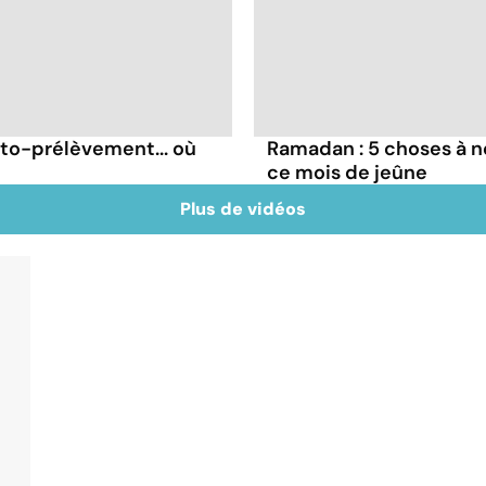
uto-prélèvement... où
Ramadan : 5 choses à n
ce mois de jeûne
Plus de vidéos