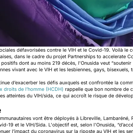
ociales défavorisées contre le VIH et le Covid-19. Voilà l
naises, dans le cadre du projet Partnerships to accelerate C
positifs dont au moins 219 décès, l'Onusida veut
“soutenir 
onnes vivant avec le VIH et les lesbiennes, gays, bisexuels, 
tinue d’exacerber les défis auxquels est confrontée la co
ux droits de l’homme (HCDH)
rappelle que bon nombre de c
les atteintes du VIH/sida, ce qui accroît le risque de dével
e
ommunautaires vont être déployés à Libreville, Lambaréné, Po
id-19 et le VIH/Sida. L'objectif est, selon l'Onusida,
“d’accé
énuer l’impact du coronavirus sur la riposte au VIH et les se