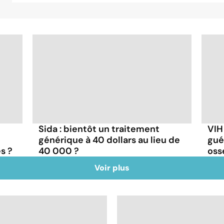
e
Sida : bientôt un traitement
VIH
générique à 40 dollars au lieu de
gué
s ?
40 000 ?
oss
Voir plus