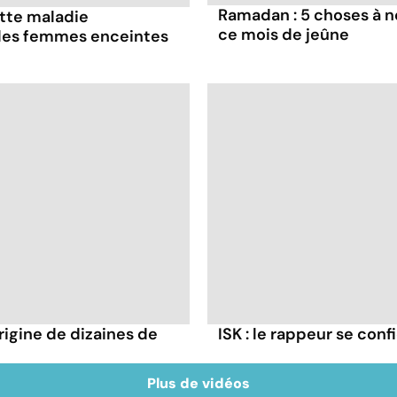
Ramadan : 5 choses à n
ette maladie
ce mois de jeûne
 les femmes enceintes
rigine de dizaines de
ISK : le rappeur se conf
Plus de vidéos