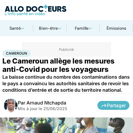
Santé
Bien-être
Famille
Émissions
Accueil
Santé
Société
Santé publique
Cameroun
CAMEROUN
Le Cameroun allège les mesures
anti-Covid pour les voyageurs
La baisse continue du nombre des contaminations dans
le pays a convaincu les autorités sanitaires de revoir les
conditions d’entrée et de sortie du territoire national.
Par
Arnaud Ntchapda
Partager
Mis à jour le
25/06/2025