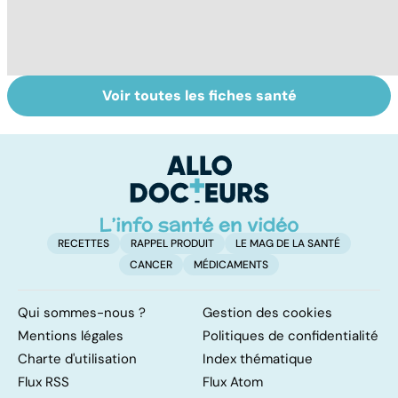
Voir toutes les fiches santé
Covid-19 : tout
La tuberculose
To
savoir sur la
pulmonaire
le
maladie
p
RECETTES
RAPPEL PRODUIT
LE MAG DE LA SANTÉ
CANCER
MÉDICAMENTS
Qui sommes-nous ?
Gestion des cookies
Mentions légales
Politiques de confidentialité
Charte d'utilisation
Index thématique
Flux RSS
Flux Atom