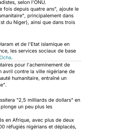
adistes, selon l'ONU.
 fois depuis quatre ans", ajoute le
umanitaire"
, principalement dans
t du Niger), ainsi que dans trois
aram et de l'Etat islamique en
nce, les services sociaux de base
Ocha
.
ntaires pour l'acheminement de
avril contre la ville nigériane de
auté humanitaire, entraîné un
ue"
.
essitera
"2,5 milliards de dollars"
en
plonge un peu plus les
és en Afrique, avec plus de deux
00 réfugiés nigérians et déplacés,