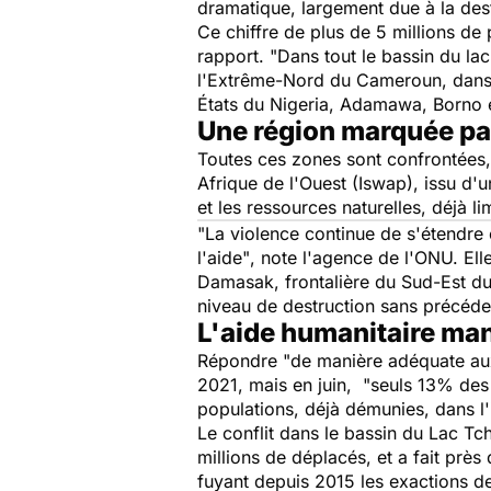
dramatique, largement due à la desta
Ce chiffre de plus de 5 millions de
rapport.
"Dans tout le bassin du la
l'Extrême-Nord du Cameroun, dans la
États du Nigeria, Adamawa, Borno 
Une région marquée par
Toutes ces zones sont confrontées,
Afrique de l'Ouest (Iswap), issu d
et les ressources naturelles, déjà l
"La violence continue de s'étendre
l'aide"
, note l'agence de l'ONU. El
Damasak, frontalière du Sud-Est d
niveau de destruction sans précédent
L'aide humanitaire ma
Répondre
"de manière adéquate aux
2021, mais en juin,
"seuls 13% des 
populations, déjà démunies, dans l'i
Le conflit dans le bassin du Lac T
millions de déplacés, et a fait prè
fuyant depuis 2015 les exactions de