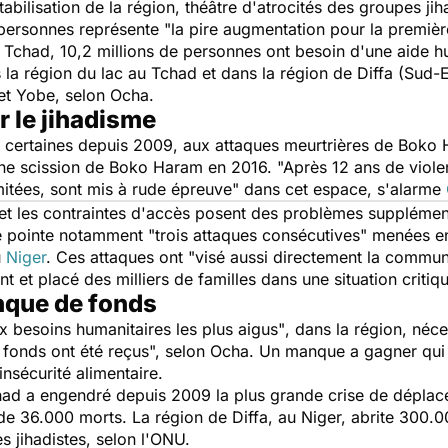
bilisation de la région, théâtre d'atrocités des groupes jih
 personnes représente "la pire augmentation pour la première
c Tchad, 10,2 millions de personnes ont besoin d'une aide h
 région du lac au Tchad et dans la région de Diffa (Sud-Es
et Yobe, selon Ocha.
 le jihadisme
 certaines depuis 2009, aux attaques meurtrières de Boko H
'une scission de Boko Haram en 2016.
"Après 12 ans de viole
imitées, sont mis à rude épreuve"
dans cet espace, s'alarme
 et les contraintes d'accès posent des problèmes suppléme
le pointe notamment
"trois attaques consécutives"
menées en 
u
Niger
. Ces attaques ont
"visé aussi directement la commun
 et placé des milliers de familles dans une situation critiq
nque de fonds
 besoins humanitaires les plus aigus"
, dans la région, néc
fonds ont été reçus",
selon Ocha. Un manque a gagner qui 
nsécurité alimentaire.
chad a engendré depuis 2009 la plus grande crise de déplac
s de 36.000 morts. La région de Diffa, au Niger, abrite 300.0
s jihadistes, selon l'ONU.