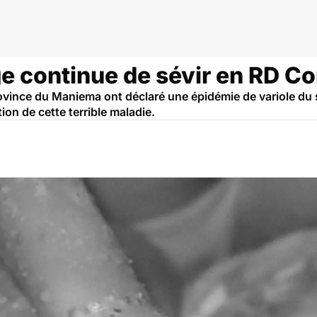
go RDC
ge continue de sévir en RD C
ovince du Maniema ont déclaré une épidémie de variole du s
tion de cette terrible maladie.