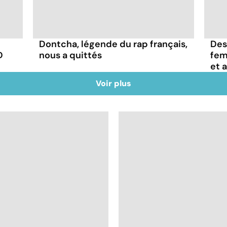
Dontcha, légende du rap français,
Des
D
nous a quittés
fem
et 
Voir plus