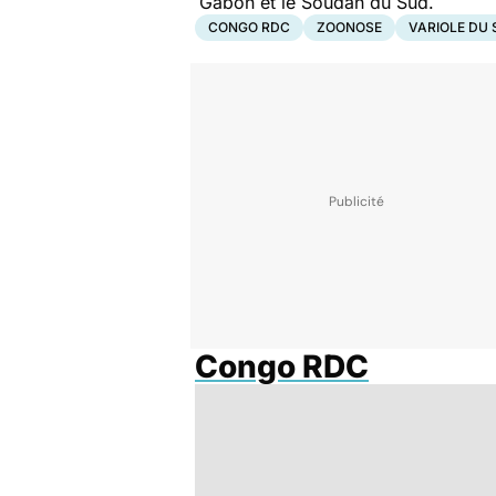
Gabon et le Soudan du Sud.
CONGO RDC
ZOONOSE
VARIOLE DU 
Congo RDC