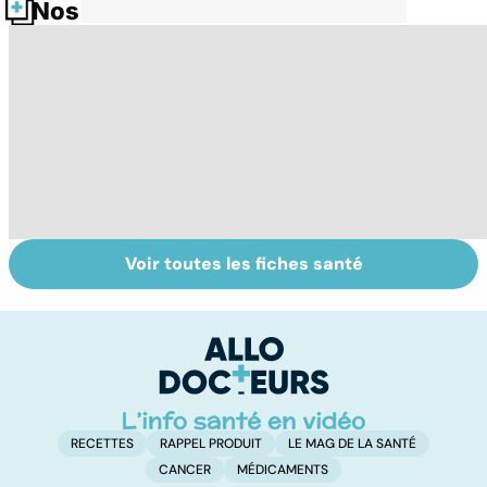
Nos fiches santé
Voir toutes les fiches santé
La tuberculose
Tout savoir sur
I
pulmonaire
les infections
a
pulmonaires
fa
d'
RECETTES
RAPPEL PRODUIT
LE MAG DE LA SANTÉ
CANCER
MÉDICAMENTS