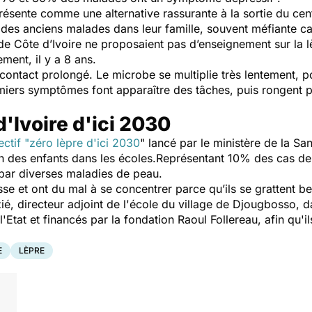
sente comme une alternative rassurante à la sortie du centr
r des anciens malades dans leur famille, souvent méfiante c
e Côte d’Ivoire ne proposaient pas d’enseignement sur la l
ement, il y a 8 ans.
contact prolongé. Le microbe se multiplie très lentement, p
remiers symptômes font apparaître des tâches, puis rongen
d'Ivoire d'ici 2030
ectif "zéro lèpre d'ici 2030
"
lancé par le ministère de la San
on des enfants dans les écoles.Représentant 10% des cas de 
 par diverses maladies de peau.
asse et ont du mal à se concentrer parce qu’ils se grattent b
é, directeur adjoint de l'école du village de Djougbosso, da
'Etat et financés par la fondation Raoul Follereau, afin qu'
E
LÈPRE