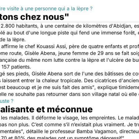
re visite à une personne qui a la lèpre ?
ntons chez nous"
.800 habitants, à une centaine de kilomètres d'Abidjan, es
é au bout d'une longue piste qui fend une immense forêt, es
de la lèpre.
affirme le chef Kouassi Assi, père de quatre enfants et pr
ême route, Gisèle Abena, jeune femme de 29 ans se fait soign
rançaise du même nom lutte contre la lèpre et l'ulcère de bur
e 157 patients.
ongé ses pieds, Gisèle Abena sort de l'une des bâtisses de c
 laissent entrer la chaleur tropicale. Des cicatrices d'anci
est beaucoup et je me suis fait des amis”
, explique timidem
lle ne souhaite pas retourner dans son village natal où elle
juste ?
ialisante et méconnue
 les malades. Il déforme le visage, les empreintes. Le mala
pas non plus. C’est comme s’il n’existait plus vraiment. Je tr
 mentales”
, détaille le professeur Bamba Vagamon, directeur 
e 70 et 80% des malades ont un symptôme dépressif”.