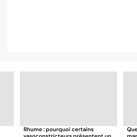
Rhume : pourquoi certains
Que
vasoconstricteurs présentent un
man