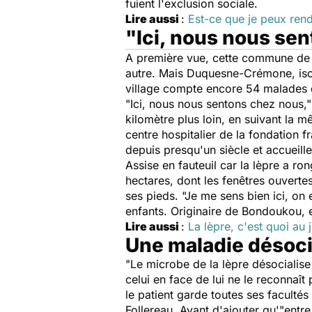
fuient l'exclusion sociale.
Lire aussi
:
Est-ce que je peux rend
"Ici, nous nous se
A première vue, cette commune de 2
autre. Mais Duquesne-Crémone, isol
village compte encore 54 malades 
"Ici, nous nous sentons chez nous,"
kilomètre plus loin, en suivant la m
centre hospitalier de la fondation f
depuis presqu'un siècle et accueill
Assise en fauteuil car la lèpre a r
hectares, dont les fenêtres ouvertes
ses pieds.
"Je me sens bien ici, on 
enfants. Originaire de Bondoukou, e
Lire aussi
:
La lèpre, c'est quoi au 
Une maladie désoc
"Le microbe de la lèpre désocialise
celui en face de lui ne le reconnaît 
le patient garde toutes ses facultés
Follereau. Avant d'ajouter qu'
"entr