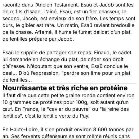
raconté dans l’Ancien Testament. Esaü et Jacob sont les
deux fils d’Isaac. L’aîné, Esaü, est un fier chasseur, le
second, Jacob, est envieux de son frère. Les temps sont
durs, le gibier est rare. Un matin, Esaü revient bredouille
de la chasse. Affamé, il hume le fumet délicat d’un plat
de lentilles préparé par Jacob.
Esaü le supplie de partager son repas. Finaud, le cadet
lui demande en échange du plat, de céder son droit
d’aînesse. N’écoutant que son ventre, Esaü conclue le
deal... D’où l’expression, "
perdre son âme pour un plat
de lentilles...
Nourrissante et très riche en protéine
Il faut dire que cette petite graine ronde contient environ
10 grammes de protéines pour 100g, soit autant qu’un
œuf. En France, le "caviar du pauvre" ou "la reine des
lentilles", c’est la lentille verte du Puy.
En Haute-Loire, il s'en produit environ 3 600 tonnes par
an. Ses fervents défenseurs se sont même réunis dans