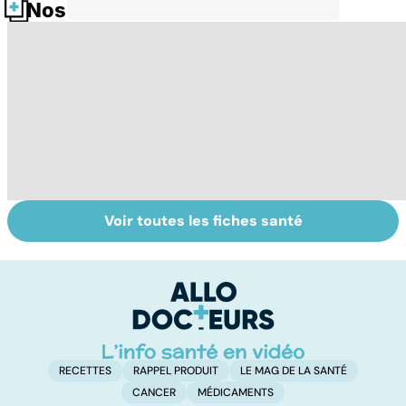
Nos fiches santé
Voir toutes les fiches santé
Le magnésium,
Intestin irritable :
Al
un oligo-élément
le régime
pé
vital
FODMAP, une
solution ?
RECETTES
RAPPEL PRODUIT
LE MAG DE LA SANTÉ
CANCER
MÉDICAMENTS