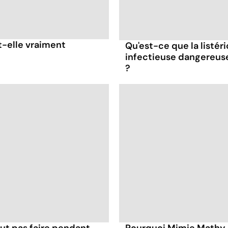
t-elle vraiment
Qu'est-ce que la listér
infectieuse dangereus
?
ut pas faire pendant
Pourquoi Mimie Mathy 