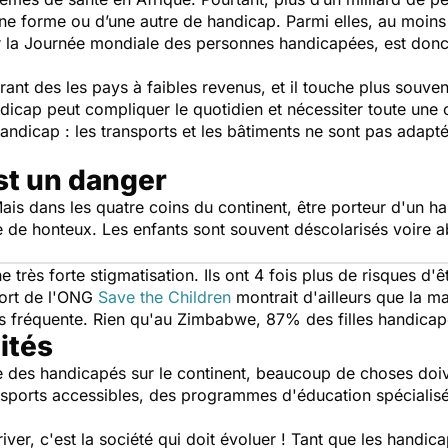
ne forme ou d’une autre de handicap. Parmi elles, au moins 1
la Journée mondiale des personnes handicapées, est donc l
ant des les pays à faibles revenus, et il touche plus souve
dicap peut compliquer le quotidien et nécessiter toute une o
andicap : les transports et les bâtiments ne sont pas adaptés 
st un danger
ais dans les quatre coins du continent, être porteur d'un h
e honteux. Les enfants sont souvent déscolarisés voire ab
 très forte stigmatisation. Ils ont 4 fois plus de risques d'
port de l'ONG
Save the Children
montrait d'ailleurs que la ma
s fréquente. Rien qu'au Zimbabwe, 87% des filles handicapé
ités
e des handicapés sur le continent, beaucoup de choses doive
nsports accessibles, des programmes d'éducation spécialisé
ver, c'est la société qui doit évoluer ! Tant que les handic