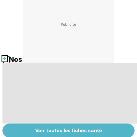
Nos fiches santé
Voir toutes les fiches santé
La tuberculose
Tout savoir sur
I