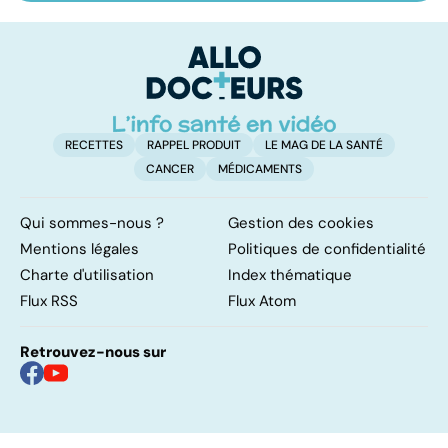
pulmonaire
les infections
a
pulmonaires
fa
d'
RECETTES
RAPPEL PRODUIT
LE MAG DE LA SANTÉ
CANCER
MÉDICAMENTS
Qui sommes-nous ?
Gestion des cookies
Mentions légales
Politiques de confidentialité
Charte d'utilisation
Index thématique
Flux RSS
Flux Atom
Retrouvez-nous sur