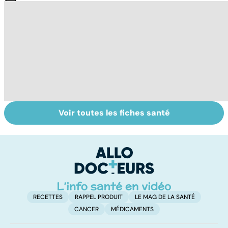
Voir toutes les fiches santé
Coliques
Cancer du rein :
L
néphrétiques :
un traitement
: 
tout est dans le
principalement
gr
calcul !
chirurgical
RECETTES
RAPPEL PRODUIT
LE MAG DE LA SANTÉ
CANCER
MÉDICAMENTS