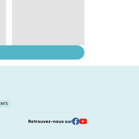
Le lupus, une maladie
complexe
ENTS
Retrouvez-nous sur