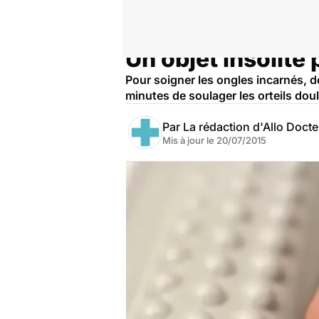
Un objet insolite
Accueil
Santé
Pour soigner les ongles incarnés, d
minutes de soulager les orteils dou
Par
La rédaction d'Allo Doct
Mis à jour le
20/07/2015