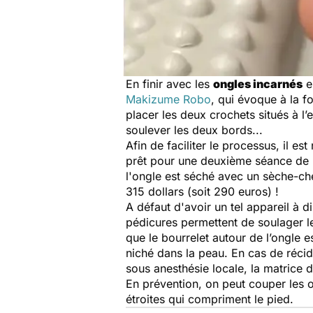
En finir avec les
ongles incarnés
en
Makizume Robo
, qui évoque à la fo
placer les deux crochets situés à l
soulever les deux bords...
Afin de faciliter le processus, il es
prêt pour une deuxième séance de "s
l'ongle est séché avec un sèche-che
315 dollars (soit 290 euros) !
A défaut d'avoir un tel appareil à d
pédicures permettent de soulager les
que le bourrelet autour de l’ongle e
niché dans la peau. En cas de récid
sous anesthésie locale, la matrice d
En prévention, on peut couper les o
étroites qui compriment le pied.