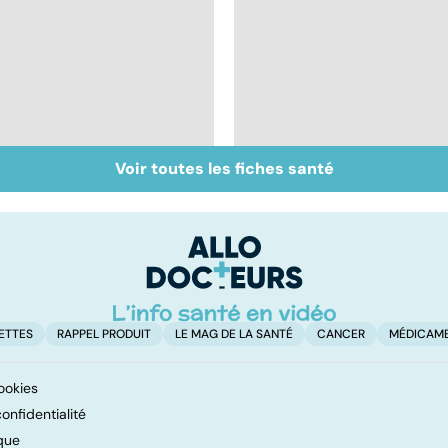
Voir toutes les fiches santé
Inflammation des
Suicide : prévenir le
amygdales : que faire
passage à l'acte
en cas d'angine ?
ETTES
RAPPEL PRODUIT
LE MAG DE LA SANTÉ
CANCER
MÉDICAM
ookies
onfidentialité
que