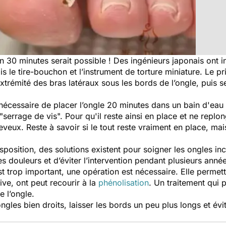
 30 minutes serait possible ! Des ingénieurs japonais ont in
is le tire-bouchon et l’instrument de torture miniature. Le pri
’extrémité des bras latéraux sous les bords de l’ongle, puis
t nécessaire de placer l’ongle 20 minutes dans un bain d'eau 
errage de vis". Pour qu'il reste ainsi en place et ne replon
veux. Reste à savoir si le tout reste vraiment en place, mais
isposition, des solutions existent pour soigner les ongles in
 douleurs et d’éviter l’intervention pendant plusieurs années
st trop important, une opération est nécessaire. Elle permettr
ive, ont peut recourir à la
phénolisation
. Un traitement qui 
e l’ongle.
ngles bien droits, laisser les bords un peu plus longs et év