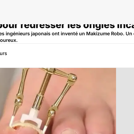
 pour redresser les ongles in
es ingénieurs japonais ont inventé un Makizume Robo. Un d
loureux.
eurs