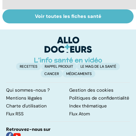
Voir toutes les fiches santé
Comment
Le magnésium,
In
faciliter la
un oligo-élément
l
digestion ?
vital
F
so
RECETTES
RAPPEL PRODUIT
LE MAG DE LA SANTÉ
CANCER
MÉDICAMENTS
Qui sommes-nous ?
Gestion des cookies
Mentions légales
Politiques de confidentialité
Charte d'utilisation
Index thématique
Flux RSS
Flux Atom
Retrouvez-nous sur