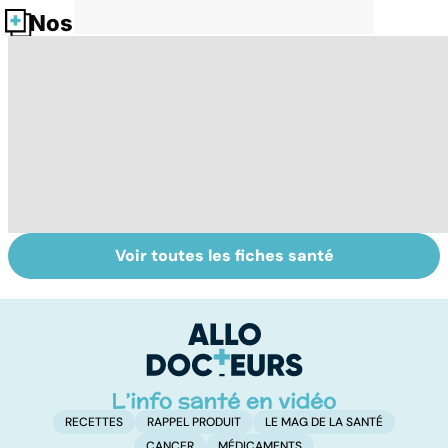
Nos fiches santé
Voir toutes les fiches santé
Tout savoir sur
Inflammation des
Su
les infections
amygdales : que
le
pulmonaires
faire en cas
l'
d'angine ?
RECETTES
RAPPEL PRODUIT
LE MAG DE LA SANTÉ
CANCER
MÉDICAMENTS