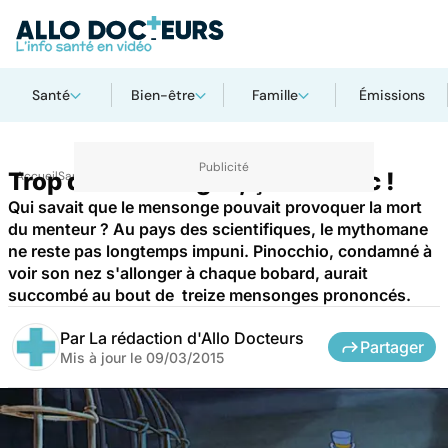
Santé
Bien-être
Famille
Émissions
Trop de mensonges, ça fait crac !
Accueil
Santé
Qui savait que le mensonge pouvait provoquer la mort
du menteur ? Au pays des scientifiques, le mythomane
ne reste pas longtemps impuni. Pinocchio, condamné à
voir son nez s'allonger à chaque bobard, aurait
succombé au bout de treize mensonges prononcés.
Par
La rédaction d'Allo Docteurs
Partager
Mis à jour le
09/03/2015