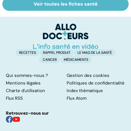
Voir toutes les fiches santé
Tout savoir sur
Inflammation des
Su
les infections
amygdales : que
le
pulmonaires
faire en cas
l'
d'angine ?
RECETTES
RAPPEL PRODUIT
LE MAG DE LA SANTÉ
CANCER
MÉDICAMENTS
Qui sommes-nous ?
Gestion des cookies
Mentions légales
Politiques de confidentialité
Charte d'utilisation
Index thématique
Flux RSS
Flux Atom
Retrouvez-nous sur