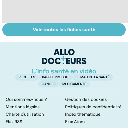
Voir toutes les fiches santé
Tout savoir sur
Inflammation des
Su
les infections
amygdales : que
le
pulmonaires
faire en cas
l'
d'angine ?
RECETTES
RAPPEL PRODUIT
LE MAG DE LA SANTÉ
CANCER
MÉDICAMENTS
Qui sommes-nous ?
Gestion des cookies
Mentions légales
Politiques de confidentialité
Charte d'utilisation
Index thématique
Flux RSS
Flux Atom