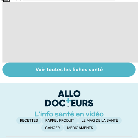
Voir toutes les fiches santé
Tout savoir sur
Inflammation des
Su
les infections
amygdales : que
le
pulmonaires
faire en cas
l'
d'angine ?
RECETTES
RAPPEL PRODUIT
LE MAG DE LA SANTÉ
CANCER
MÉDICAMENTS