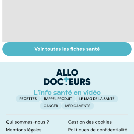
Voir toutes les fiches santé
Tout savoir sur
Inflammation des
Su
les infections
amygdales : que
le
pulmonaires
faire en cas
l'
d'angine ?
RECETTES
RAPPEL PRODUIT
LE MAG DE LA SANTÉ
CANCER
MÉDICAMENTS
Qui sommes-nous ?
Gestion des cookies
Mentions légales
Politiques de confidentialité