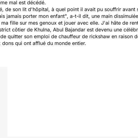
même mal est décédé.
 de son lit d'hôpital, à quel point il avait pu souffrir avant
ais jamais porter mon enfant"
, a-t-il dit, une main dissimu
a fille sur mes genoux et jouer avec elle. J'ai hâte de rent
istrict côtier de Khulna, Abul Bajandar est devenu une céléb
nt de quitter son emploi de chauffeur de rickshaw en raison 
 dons qui ont afflué du monde entier.