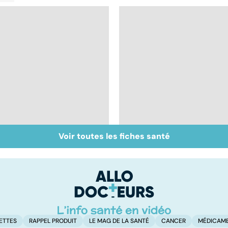
Voir toutes les fiches santé
Inflammation des
Suicide : prévenir le
amygdales : que faire
passage à l'acte
en cas d'angine ?
ETTES
RAPPEL PRODUIT
LE MAG DE LA SANTÉ
CANCER
MÉDICAM