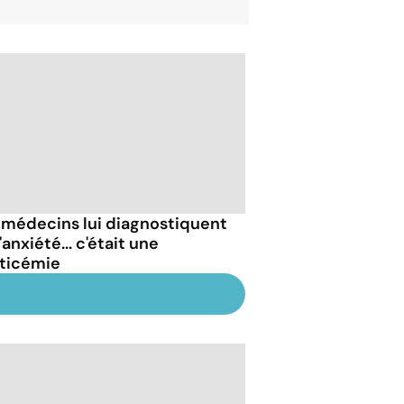
 médecins lui diagnostiquent
'anxiété... c'était une
ticémie