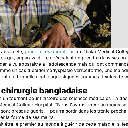
 ans, a été,
grâce à ces opérations
au Dhaka Medical Colleg
s qui, auparavant, l'empêchaient de prendre dans ses bras s
dar a vu apparaître à l'adolescence mais qui ont commencé 
comme un cas d'épidermodysplasie verruciforme, une maladi
ont été formellement diagnostiquées comme atteintes de ce
 chirurgie bangladaise
e un tournant pour l'histoire des sciences médicales"
, a déc
 Medical College Hospital.
"Nous l'avons opéré au moins seize
sont presque guéris. Il pourra sortir dans les trente prochai
er la forme de ses mains."
ait être le premier au monde à guérir de cette maladie, si le