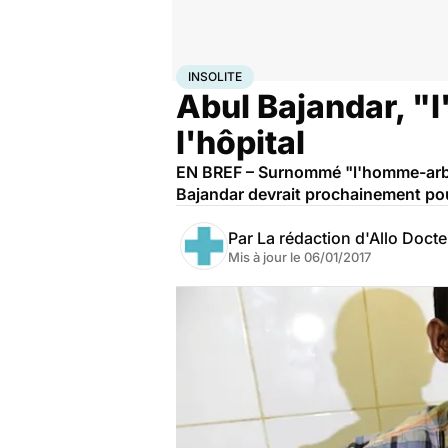
Accueil
Santé
Insolite
INSOLITE
Abul Bajandar, "l
l'hôpital
EN BREF – Surnommé "l'homme-arbre"
Bajandar devrait prochainement pouv
Par
La rédaction d'Allo Doct
Mis à jour le
06/01/2017