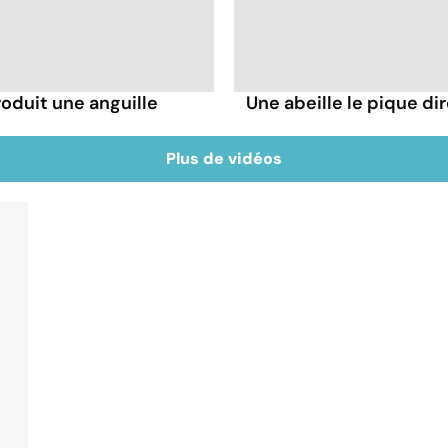
troduit une anguille
Une abeille le pique dir
Plus de vidéos