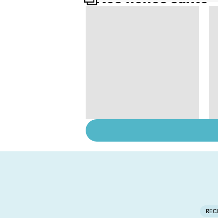
Tout savoir sur les
infections
pulmonaires
REC