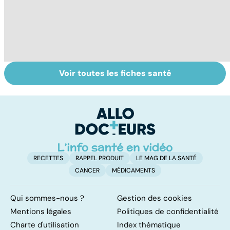
Voir toutes les fiches santé
Tout savoir sur
Inflammation des
Su
les infections
amygdales : que
le
pulmonaires
faire en cas
l'
d'angine ?
RECETTES
RAPPEL PRODUIT
LE MAG DE LA SANTÉ
CANCER
MÉDICAMENTS
Qui sommes-nous ?
Gestion des cookies
Mentions légales
Politiques de confidentialité
Charte d'utilisation
Index thématique