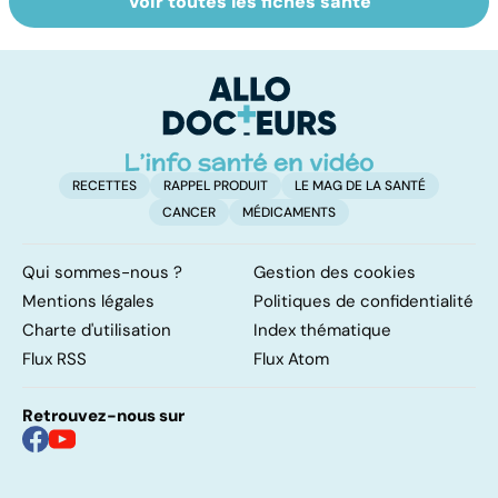
Voir toutes les fiches santé
Tout savoir sur
Inflammation des
Su
les infections
amygdales : que
le
pulmonaires
faire en cas
l'
d'angine ?
RECETTES
RAPPEL PRODUIT
LE MAG DE LA SANTÉ
CANCER
MÉDICAMENTS
Qui sommes-nous ?
Gestion des cookies
Mentions légales
Politiques de confidentialité
Charte d'utilisation
Index thématique
Flux RSS
Flux Atom
Retrouvez-nous sur