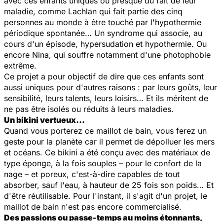
avec ces enfants u
niques ou presque du fait de leur
maladie, comme Lachlan qui fait partie des cinq
personnes au monde à être touché par l'hypothermie
périodique spontanée… Un syndrome qui associe, au
cours d'un épisode, hypersudation et hypothermie. Ou
encore Nina, qui souffre notamment d'une photophobie
extrême.
Ce projet a pour objectif de dire que ces enfants sont
aussi uniques pour d'autres raisons : par leurs goûts, leur
sensibilité, leurs talents, leurs loisirs… Et ils méritent de
ne pas être isolés ou réduits à leurs maladies.
Un bikini vertueux…
Quand vous porterez ce maillot de bain, vous ferez un
geste pour la planète car il permet de dépolluer les mers
et océans. Ce bikini a été conçu avec des matériaux de
type éponge, à la fois souples – pour le confort de la
nage – et poreux, c'est-à-dire capables de tout
absorber, sauf l'eau, à hauteur de 25 fois son poids… Et
d'être réutilisable. Pour l'instant, il s'agit d'un projet, le
maillot de bain n'est pas encore commercialisé.
Des passions ou passe-temps au moins étonnants,