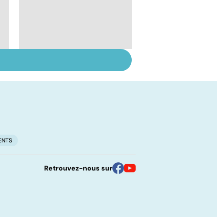
Le lupus, une maladie
complexe
ENTS
Retrouvez-nous sur