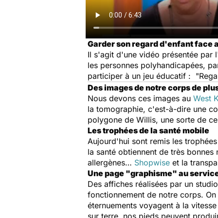
Garder son regard d'enfant face 
Il s'agit d'une vidéo présentée par 
les personnes polyhandicapées, part
participer à un jeu éducatif : "Reg
Des images de notre corps de plu
Nous devons ces images au
West K
la tomographie, c'est-à-dire une 
polygone de Willis, une sorte de ce
Les trophées de la santé mobile
Aujourd'hui sont remis les trophées
la santé obtiennent de très bonnes
allergènes…
Shopwise
et la transp
Une page "graphisme" au service
Des affiches réalisées par un studio
fonctionnement de notre corps. On 
éternuements voyagent à la vitesse
sur terre, nos pieds peuvent produi