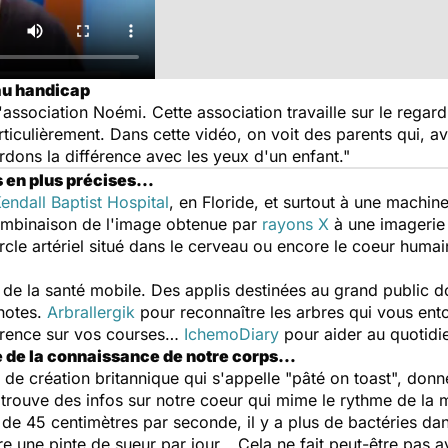
au handicap
l'association Noémi. Cette association travaille sur le regar
iculièrement. Dans cette vidéo, on voit des parents qui, ave
ardons la différence avec les yeux d'un enfant."
s en plus précises…
endall Baptist Hospital
, en Floride, et surtout à une machin
combinaison de l'image obtenue par
rayons X
à une imagerie
rcle artériel situé dans le cerveau ou encore le coeur huma
 de la santé mobile. Des applis destinées au grand public 
 notes.
Arbrallergik
pour reconnaître les arbres qui vous entou
arence sur vos courses…
IchemoDiary
pour aider au quotid
 de la connaissance de notre corps…
 de création britannique qui s'appelle "pâté on toast", donn
trouve des infos sur notre coeur qui mime le rythme de la
 de 45 centimètres par seconde, il y a plus de bactéries d
re une pinte de sueur par jour… Cela ne fait peut-être pas a