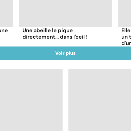
'une
Une abeille le pique
Ell
directement... dans l'oeil !
un t
d'u
Voir plus