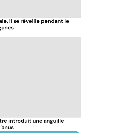
e, il se réveille pendant le
ganes
être introduit une anguille
l'anus