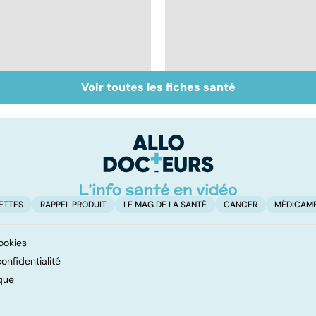
Voir toutes les fiches santé
Inflammation des
Suicide : prévenir le
amygdales : que faire
passage à l'acte
en cas d'angine ?
ETTES
RAPPEL PRODUIT
LE MAG DE LA SANTÉ
CANCER
MÉDICAM
ookies
onfidentialité
que