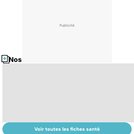
Nos fiches santé
Voir toutes les fiches santé
Tout savoir sur
Inflammation des
Su