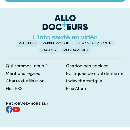
les infections
amygdales : que
le
pulmonaires
faire en cas
l'
d'angine ?
RECETTES
RAPPEL PRODUIT
LE MAG DE LA SANTÉ
CANCER
MÉDICAMENTS
Qui sommes-nous ?
Gestion des cookies
Mentions légales
Politiques de confidentialité
Charte d'utilisation
Index thématique
Flux RSS
Flux Atom
Retrouvez-nous sur