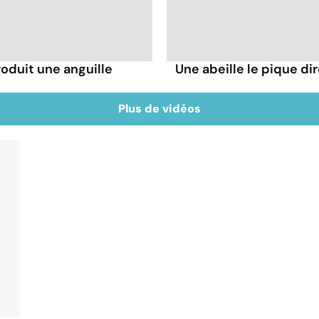
troduit une anguille
Une abeille le pique dir
Plus de vidéos