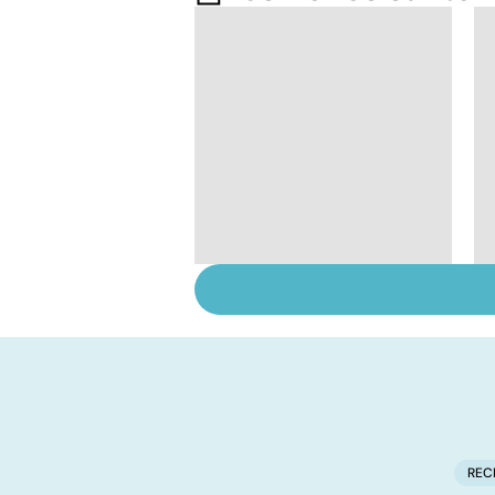
Tout savoir sur les
infections
pulmonaires
REC