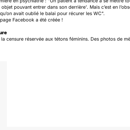
mière en psychiatrie : "
Un patient a tendance à se mettre to
t objet pouvant entrer dans son derrière'. Mais c’est en l’o
on avait oublié le balai pour récurer les WC".
ne page Facebook a été créée !
ure
 la censure réservée aux tétons féminins. Des photos de mère