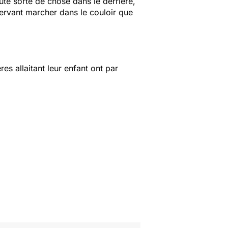
ute sorte de chose dans le derrière,
bservant marcher dans le couloir que
s allaitant leur enfant ont par