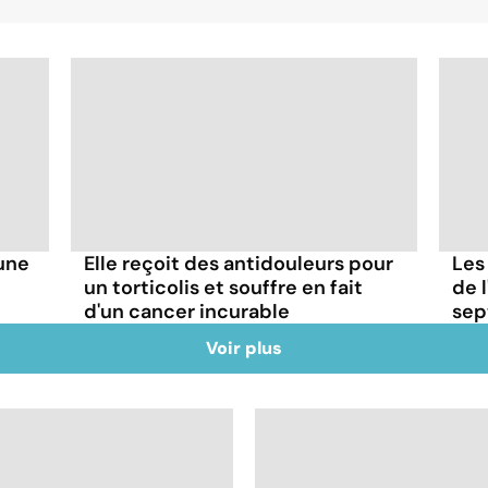
'une
Elle reçoit des antidouleurs pour
Les
un torticolis et souffre en fait
de l
d'un cancer incurable
sep
Voir plus