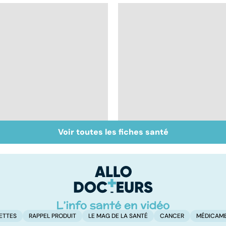
Voir toutes les fiches santé
Inflammation des
Suicide : prévenir le
amygdales : que faire
passage à l'acte
en cas d'angine ?
ETTES
RAPPEL PRODUIT
LE MAG DE LA SANTÉ
CANCER
MÉDICAM