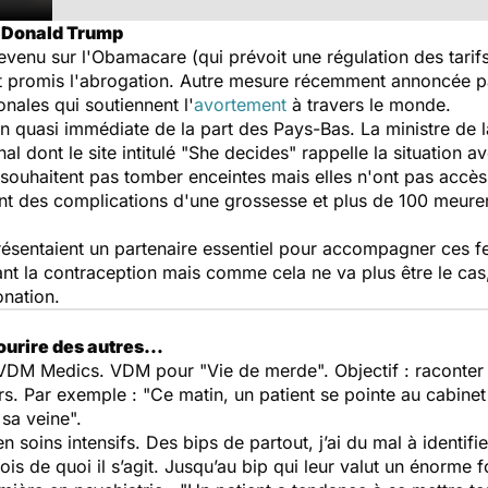
r Donald Trump
evenu sur l'Obamacare (qui prévoit une régulation des tarif
ait promis l'abrogation. Autre mesure récemment annoncée p
nales qui soutiennent l'
avortement
à travers le monde.
ion quasi immédiate de la part des Pays-Bas. La ministre d
al dont le site intitulé "
She decides
" rappelle la situation av
 souhaitent pas tomber enceintes mais elles n'ont pas accès
nt des complications d'une grossesse et plus de 100 meure
présentaient un partenaire essentiel pour accompagner ces 
ant la contraception mais comme cela ne va plus être le ca
onation.
sourire des autres…
 VDM Medics. VDM pour "Vie de merde". Objectif : raconter 
urs. Par exemple :
"Ce matin, un patient se pointe au cabine
 sa veine".
n soins intensifs. Des bips de partout, j’ai du mal à identifi
s de quoi il s’agit. Jusqu’au bip qui leur valut un énorme fou