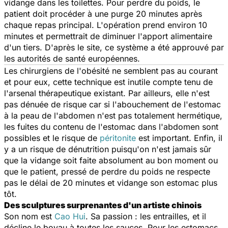
vidange dans les toilettes. Pour perdre du poids, le
patient doit procéder à une purge 20 minutes après
chaque repas principal. L'opération prend environ 10
minutes et permettrait de diminuer l'apport alimentaire
d'un tiers. D'après le site, ce système a été approuvé par
les autorités de santé européennes.
Les chirurgiens de l'obésité ne semblent pas au courant
et pour eux, cette technique est inutile compte tenu de
l'arsenal thérapeutique existant. Par ailleurs, elle n'est
pas dénuée de risque car si l'abouchement de l'estomac
à la peau de l'abdomen n'est pas totalement hermétique,
les fuites du contenu de l'estomac dans l'abdomen sont
possibles et le risque de
péritonite
est important. Enfin, il
y a un risque de dénutrition puisqu'on n'est jamais sûr
que la vidange soit faite absolument au bon moment ou
que le patient, pressé de perdre du poids ne respecte
pas le délai de 20 minutes et vidange son estomac plus
tôt.
Des sculptures surprenantes d'un artiste chinois
Son nom est
Cao Hui
. Sa passion : les entrailles, et il
décline le boyau à toutes les sauces. Pour les estomacs