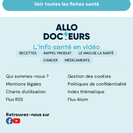
Voir toutes les fiches santé
Tout savoir sur
Inflammation des
Su
les infections
amygdales : que
le
pulmonaires
faire en cas
l'
d'angine ?
RECETTES
RAPPEL PRODUIT
LE MAG DE LA SANTÉ
CANCER
MÉDICAMENTS
Qui sommes-nous ?
Gestion des cookies
Mentions légales
Politiques de confidentialité
Charte d'utilisation
Index thématique
Flux RSS
Flux Atom
Retrouvez-nous sur