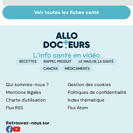
Voir toutes les fiches santé
Tout savoir sur
Inflammation des
Su
les infections
amygdales : que
le
pulmonaires
faire en cas
l'
d'angine ?
RECETTES
RAPPEL PRODUIT
LE MAG DE LA SANTÉ
CANCER
MÉDICAMENTS
Qui sommes-nous ?
Gestion des cookies
Mentions légales
Politiques de confidentialité
Charte d'utilisation
Index thématique
Flux RSS
Flux Atom
Retrouvez-nous sur