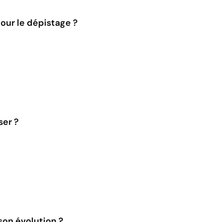
pour le dépistage ?
ser ?
son évolution ?