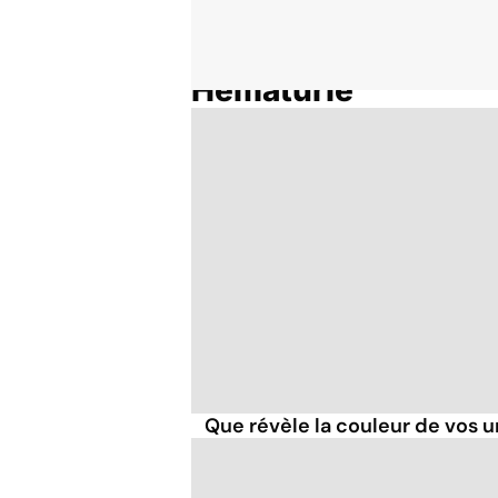
Hématurie
Accueil
Thématiques
Que révèle la couleur de vos u