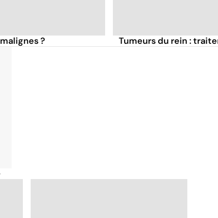
 malignes ?
Tumeurs du rein : trai
é