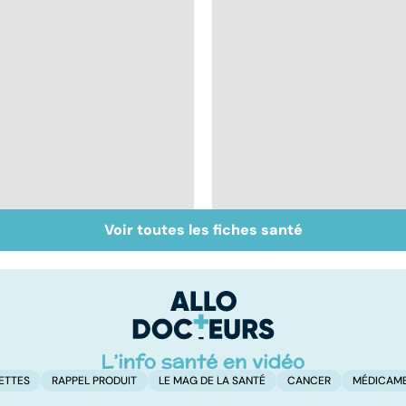
Voir toutes les fiches santé
Don de gamètes : le
Infertilité féminine :
pour et le contre
de la stimulation à la
d'une levée de
fécondation
l'anonymat
ETTES
RAPPEL PRODUIT
LE MAG DE LA SANTÉ
CANCER
MÉDICAM