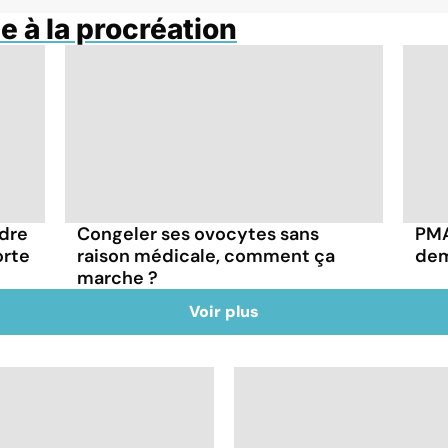
 à la procréation
dre
Congeler ses ovocytes sans
PMA
orte
raison médicale, comment ça
dem
marche ?
Voir plus