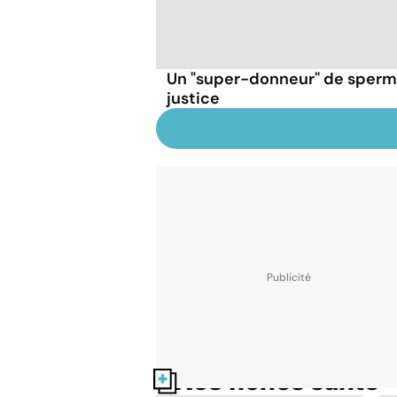
Un "super-donneur" de sperm
justice
Nos fiches santé