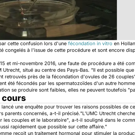
ar cette confusion lors d'une
fécondation in vitro
en Hollan
é congelés à l'issue de cette procédure et sont encore dis
2015 et mi-novembre 2016, une faute de procédure a été com
Utrecht, situé au centre des Pays-Bas.
"Il est possible qu
ent retrouvés près de la fécondation d'ovules de 26 couples
ient été fécondés par les spermatozoïdes d'un autre homme 
uation se produire sont faibles, elles ne peuvent toutefois
"pa
 cours
lancé une enquête pour trouver les raisons possibles de cet
s parents concernés, a-t-il précisé.
"L'UMC Utrecht cherche 
les couples et le laboratoire"
, a-t-il souligné dans le com
 aussi rapidement que possible sur cette affaire."
 femme reçoit un traitement hormonal pour stimuler la produ