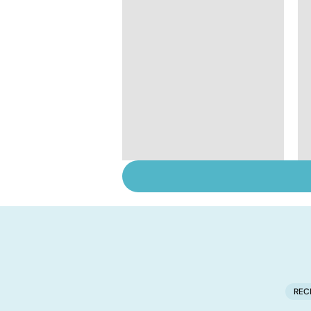
Sexualité, infertilité
et PMA, des liens
étroits
REC