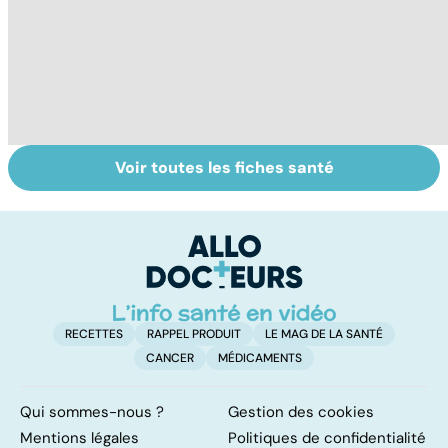
Voir toutes les fiches santé
Tout savoir sur
Inflammation des
Su
les infections
amygdales : que
le
pulmonaires
faire en cas
l'
d'angine ?
RECETTES
RAPPEL PRODUIT
LE MAG DE LA SANTÉ
CANCER
MÉDICAMENTS
Qui sommes-nous ?
Gestion des cookies
Mentions légales
Politiques de confidentialité