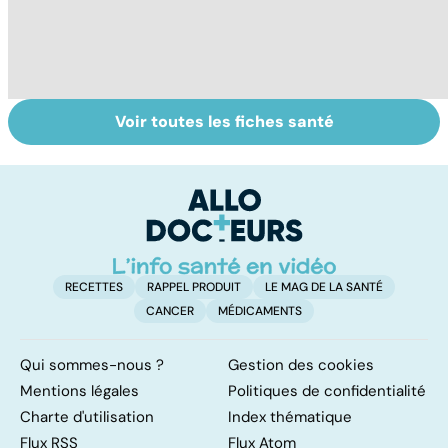
Voir toutes les fiches santé
Tout savoir sur
Inflammation des
Su
les infections
amygdales : que
le
pulmonaires
faire en cas
l'
d'angine ?
RECETTES
RAPPEL PRODUIT
LE MAG DE LA SANTÉ
CANCER
MÉDICAMENTS
Qui sommes-nous ?
Gestion des cookies
Mentions légales
Politiques de confidentialité
Charte d'utilisation
Index thématique
Flux RSS
Flux Atom