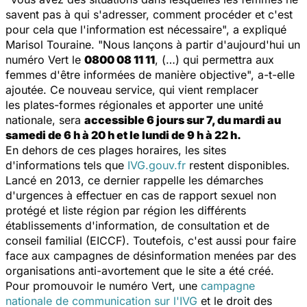
savent pas à qui s'adresser, comment procéder et c'est
pour cela que l'information est nécessaire
", a expliqué
Marisol Touraine. "
Nous lançons à partir d'aujourd'hui un
numéro Vert le
0800 08 11 11
, (…) qui permettra aux
femmes d'être informées de manière objective
", a-t-elle
ajoutée. Ce nouveau service, qui vient remplacer
les plates-formes régionales et apporter une unité
nationale, sera
accessible 6 jours sur 7, du mardi au
samedi de 6 h à 20 h et le lundi de 9 h à 22 h.
En dehors de ces plages horaires, les sites
d'informations tels que
IVG.gouv.fr
restent disponibles.
Lancé en 2013, ce dernier rappelle les démarches
d'urgences à effectuer en cas de rapport sexuel non
protégé et liste région par région les différents
établissements d'information, de consultation et de
conseil familial (EICCF). Toutefois, c'est aussi pour faire
face aux campagnes de désinformation menées par des
organisations anti-avortement que le site a été créé.
Pour promouvoir le numéro Vert, une
campagne
nationale de communication sur l'IVG
et le droit des