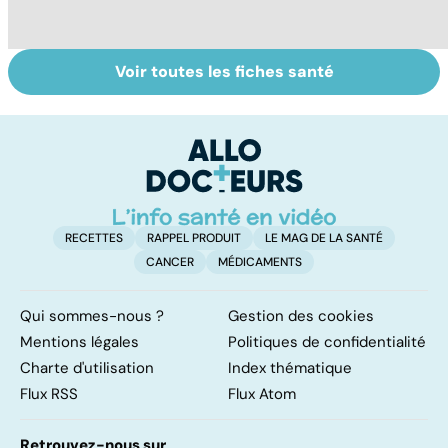
Voir toutes les fiches santé
Tout savoir sur
Inflammation des
Su
les infections
amygdales : que
le
pulmonaires
faire en cas
l'
d'angine ?
RECETTES
RAPPEL PRODUIT
LE MAG DE LA SANTÉ
CANCER
MÉDICAMENTS
Qui sommes-nous ?
Gestion des cookies
Mentions légales
Politiques de confidentialité
Charte d'utilisation
Index thématique
Flux RSS
Flux Atom
Retrouvez-nous sur