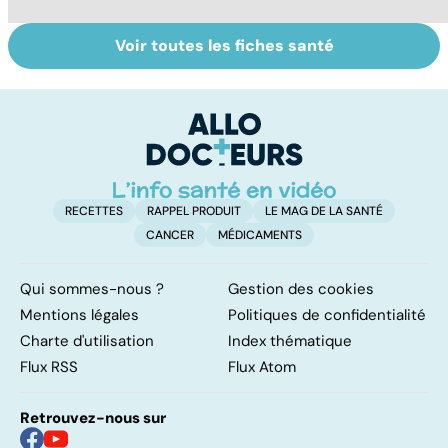
Voir toutes les fiches santé
L'avortement :
Gynéco : un suivi
F
quels délais,
pour la vie
c
quelles
tr
méthodes ?
é
RECETTES
RAPPEL PRODUIT
LE MAG DE LA SANTÉ
CANCER
MÉDICAMENTS
Qui sommes-nous ?
Gestion des cookies
Mentions légales
Politiques de confidentialité
Charte d'utilisation
Index thématique
Flux RSS
Flux Atom
Retrouvez-nous sur