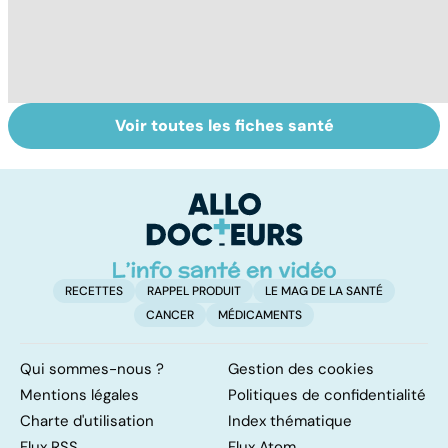
Voir toutes les fiches santé
L'avortement :
Gynéco : un suivi
À
quels délais,
pour la vie
c
quelles
méthodes ?
RECETTES
RAPPEL PRODUIT
LE MAG DE LA SANTÉ
CANCER
MÉDICAMENTS
Qui sommes-nous ?
Gestion des cookies
Mentions légales
Politiques de confidentialité
Charte d'utilisation
Index thématique
Flux RSS
Flux Atom