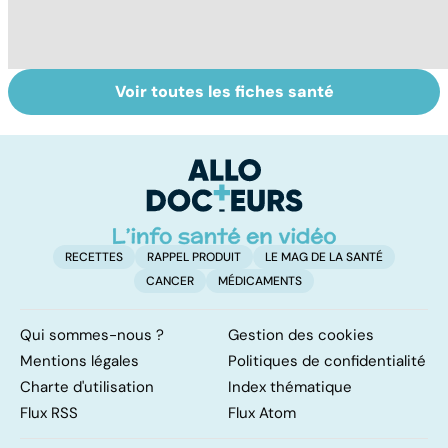
Voir toutes les fiches santé
Comment
Accident
C
maîtriser le
vasculaire
m
bégaiement ?
cérébral : l'enfant
également
touché
RECETTES
RAPPEL PRODUIT
LE MAG DE LA SANTÉ
CANCER
MÉDICAMENTS
Qui sommes-nous ?
Gestion des cookies
Mentions légales
Politiques de confidentialité
Charte d'utilisation
Index thématique
Flux RSS
Flux Atom