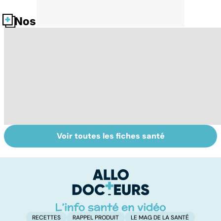
Nos fiches santé
Voir toutes les fiches santé
Grossesse et
Reconnaître les
A
alcool : quand
signes de la
s'
bébé trinque
dyslexie
m
a
RECETTES
RAPPEL PRODUIT
LE MAG DE LA SANTÉ