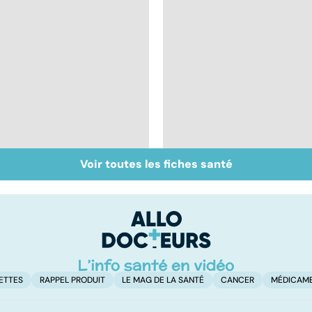
Voir toutes les fiches santé
Calvitie : pourquoi
Le cheveu à la loupe
nos cheveux nous
lâchent !
ETTES
RAPPEL PRODUIT
LE MAG DE LA SANTÉ
CANCER
MÉDICAM