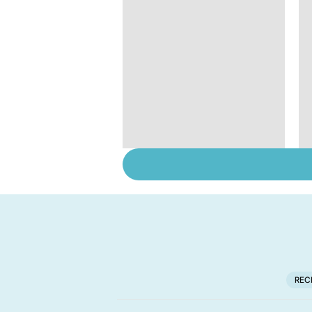
Quand la maladie
entraîne la chute des
cheveux
REC