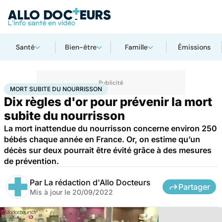
Santé
Bien-être
Famille
Émissions
Accueil
Santé
Maladies
Mort subite du nourrisson
MORT SUBITE DU NOURRISSON
Dix règles d'or pour prévenir la mort
subite du nourrisson
La mort inattendue du nourrisson concerne environ 250
bébés chaque année en France. Or, on estime qu’un
décès sur deux pourrait être évité grâce à des mesures
de prévention.
Par
La rédaction d'Allo Docteurs
Partager
Mis à jour le
20/09/2022