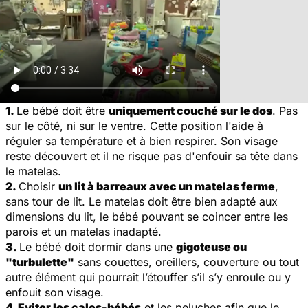
1.
Le bébé doit être
uniquement couché sur le dos
. Pas
sur le côté, ni sur le ventre. Cette position l'aide à
réguler sa température et à bien respirer. Son visage
reste découvert et il ne risque pas d'enfouir sa tête dans
le matelas.
2.
Choisir
un lit à barreaux avec un matelas ferme
,
sans tour de lit. Le matelas doit être bien adapté aux
dimensions du lit, le bébé pouvant se coincer entre les
parois et un matelas inadapté.
3.
Le bébé doit dormir dans une
gigoteuse ou
"turbulette"
sans couettes, oreillers, couverture ou tout
autre élément qui pourrait l’étouffer s’il s’y enroule ou y
enfouit son visage.
4. Eviter les cales-bébés
et les peluches afin que le