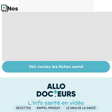
Nos fiches santé
Voir toutes les fiches santé
Mort subite du
Tout savoir sur
I
nourrisson :
les infections
a
continuer la
pulmonaires
fa
prévention
d'
RECETTES
RAPPEL PRODUIT
LE MAG DE LA SANTÉ