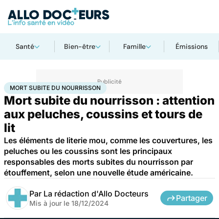
Santé
Bien-être
Famille
Émissions
Accueil
Santé
Mort subite du nourrisson
MORT SUBITE DU NOURRISSON
Mort subite du nourrisson : attention
aux peluches, coussins et tours de
lit
Les éléments de literie mou, comme les couvertures, les
peluches ou les coussins sont les principaux
responsables des morts subites du nourrisson par
étouffement, selon une nouvelle étude américaine.
Par
La rédaction d'Allo Docteurs
Partager
Mis à jour le
18/12/2024